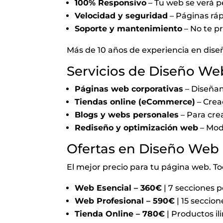
100% Responsivo
– Tu web se verá p
Velocidad y seguridad
– Páginas ráp
Soporte y mantenimiento
– No te p
Más de 10 años de experiencia en dise
Servicios de Diseño W
Páginas web corporativas
– Diseña
Tiendas online (eCommerce)
– Crea
Blogs y webs personales
– Para cre
Rediseño y optimización web
– Mod
Ofertas en Diseño Web
El mejor precio para tu página web. To
Web Esencial – 360€
| 7 secciones 
Web Profesional – 590€
| 15 seccio
Tienda Online – 780€
| Productos i