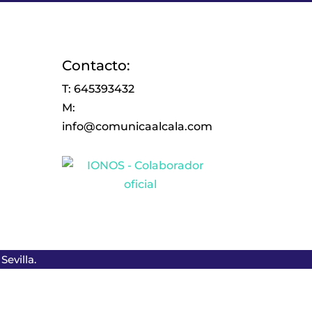
Contacto:
T: 645393432
M:
info@comunicaalcala.com
evilla.