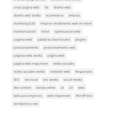
crear página web
da
diseño web
diseño web sevilla
ecommerce
enlaces
marketing b2b
mejorar rendimiento web en móvil
monitorización
móvil
optimizacion web
paginas web
palabras clave locales
plugins
posicionamiento
posicionamiento web
páginas web sevilla
página web
página web responsive
redes sociales
redes sociales sevilla
rediseño web
Responsive
SEO
seo local
seo sevilla
social media
thin content
tienda online
UI
UX
web
web para negocios
web responsive
WordPress
wordpress o wix